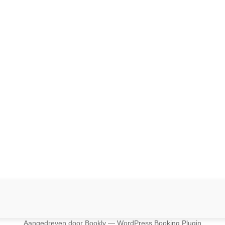
Aangedreven door
Bookly
—
WordPress Booking Plugin